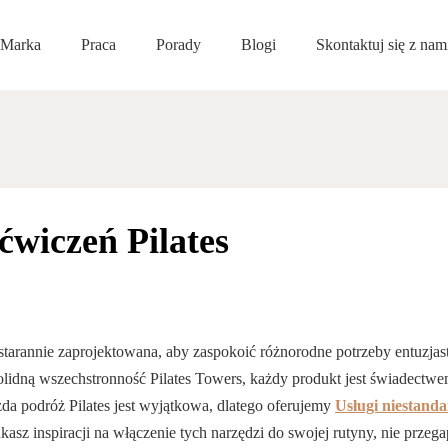
Marka
Praca
Porady
Blogi
Skontaktuj się z nam
Sprzęt kemp
ćwiczeń Pilates
ła starannie zaprojektowana, aby zaspokoić różnorodne potrzeby entuzja
solidną wszechstronność Pilates Towers, każdy produkt jest świadectw
a podróż Pilates jest wyjątkowa, dlatego oferujemy
Usługi niestand
sz inspiracji na włączenie tych narzędzi do swojej rutyny, nie przeg