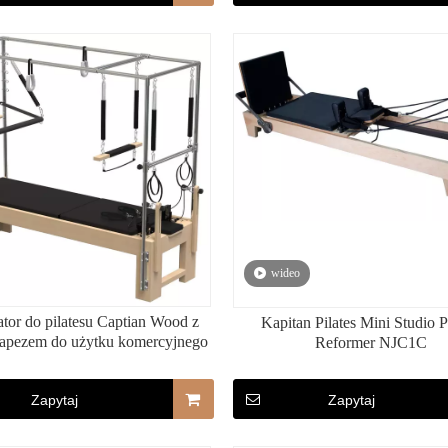
wideo
tor do pilatesu Captian Wood z
Kapitan Pilates Mini Studio P
rapezem do użytku komercyjnego
Reformer NJC1C
Zapytaj
Zapytaj