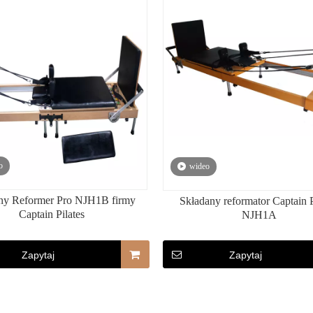
o
wideo
ny Reformer Pro NJH1B firmy
Składany reformator Captain P
Captain Pilates
NJH1A
Zapytaj
Zapytaj