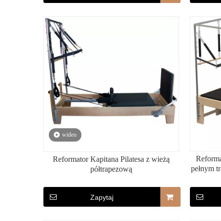
wideo
Reforma
Reformator Kapitana Pilatesa z wieżą
pełnym t
półtrapezową
Zapytaj