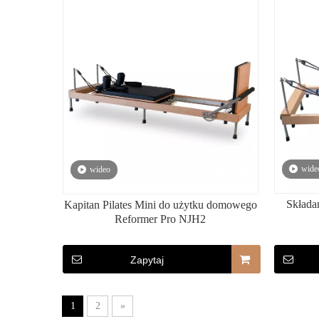
wide
wideo
Składa
Kapitan Pilates Mini do użytku domowego
Reformer Pro NJH2
Zapytaj
1
2
»