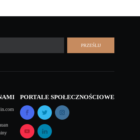
PRZEŚLIJ
NAMI
PORTALE SPOŁECZNOŚCIOWE
in.com
huan
hiny